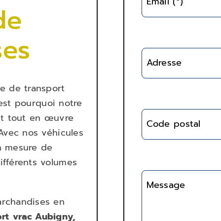
Email (*)
de
ses
Adresse
e de transport
’est pourquoi notre
et tout en œuvre
Code postal
Avec nos véhicules
n mesure de
fférents volumes
Message
archandises en
rt
vrac Aubigny,