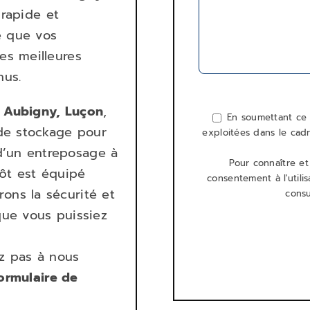
 rapide et
ce que vos
es meilleures
nus.
 Aubigny, Luçon
,
En soumettant ce f
de stockage pour
exploitées dans le cad
d’un entreposage à
Pour connaître et
ôt est équipé
consentement à l'utili
ons la sécurité et
consu
que vous puissiez
ez pas à nous
ormulaire de