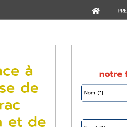
PRE
nce à
notre 
ise de
Nom (*)
rac
 et de